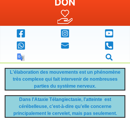
DON
L'élaboration des mouvements est un phénomène
très complexe qui fait intervenir de nombreuses
parties du système nerveux.
Dans l'Ataxie Télangiectasie,
l'atteinte est
cérébelleuse, c'est-à-dire qu'elle concerne
principalement le cervelet, mais pas seulement.